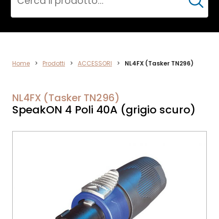
Cerca
AUDIO
Home
>
Prodotti
>
ACCESSORI
>
NL4FX (Tasker TN296)
NL4FX (Tasker TN296)
SpeakON 4 Poli 40A (grigio scuro)