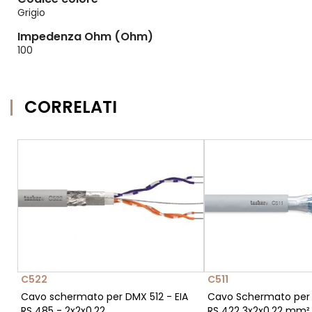
Grigio
Impedenza Ohm (Ohm)
100
CORRELATI
C522
C511
Cavo schermato per DMX 512 - EIA
Cavo Schermato per 
RS 485 - 2x2x0,22
RS 422 3x2x0,22 mm²