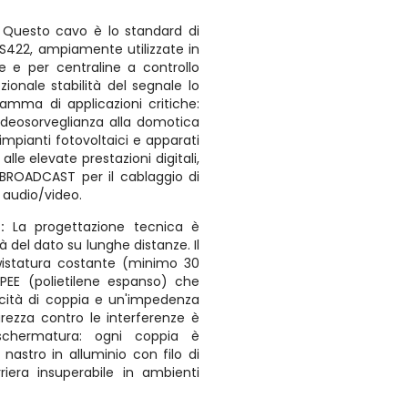
:
Questo cavo è lo standard di
RS422, ampiamente utilizzate in
le e per centraline a controllo
onale stabilità del segnale lo
amma di applicazioni critiche:
videosorveglianza alla domotica
 impianti fotovoltaici e apparati
alle elevate prestazioni digitali,
 BROADCAST per il cablaggio di
lo audio/video.
à:
La progettazione tecnica è
à del dato su lunghe distanze. Il
wistatura costante (minimo 30
 PEE (polietilene espanso) che
cità di coppia e un'impedenza
curezza contro le interferenze è
 schermatura: ogni coppia è
nastro in alluminio con filo di
riera insuperabile in ambienti