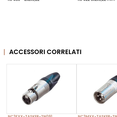
ACCESSORI CORRELATI
NC3FXX-TASKER-TN091
NC3MXX-TASKER-TN