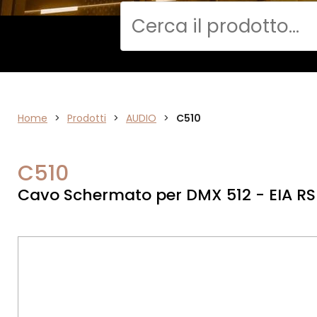
Cerca
DATA
Home
>
Prodotti
>
AUDIO
>
C510
NETWORK
C510
Cavo Schermato per DMX 512 - EIA RS