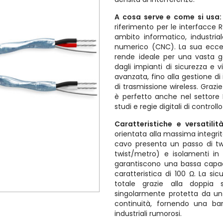
A cosa serve e come si usa
riferimento per le interfacce 
ambito informatico, industria
numerico (CNC). La sua eccezi
rende ideale per una vasta g
dagli impianti di sicurezza e 
avanzata, fino alla gestione di
di trasmissione wireless. Grazie 
è perfetto anche nel settore
studi e regie digitali di control
Caratteristiche e versatilit
orientata alla massima integrit
cavo presenta un passo di t
twist/metro) e isolamenti in
garantiscono una bassa capa
caratteristica di 100 Ω. La si
totale grazie alla doppia
singolarmente protetta da un 
continuità, fornendo una bar
industriali rumorosi.