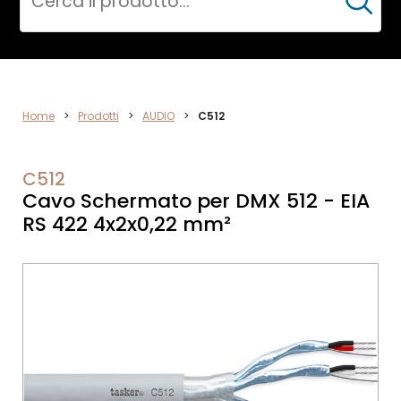
Cerca
DATA
Home
>
Prodotti
>
AUDIO
>
C512
NETWORK
C512
Cavo Schermato per DMX 512 - EIA
RS 422 4x2x0,22 mm²