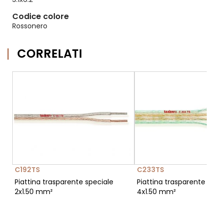
Codice colore
Rossonero
CORRELATI
C192TS
C233TS
Piattina trasparente speciale
Piattina trasparente spe
2x1.50 mm²
4x1.50 mm²