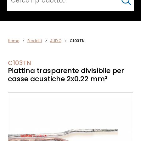
Cerca
ELETTRONICA
Home
>
Prodotti
>
AUDIO
>
C103TN
C103TN
Piattina trasparente divisibile per
casse acustiche 2x0.22 mm²