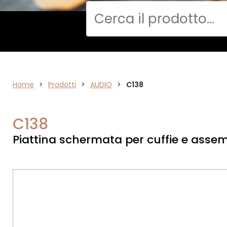
Cerca
Home
>
ELETTRONICA
Prodotti
>
AUDIO
>
C138
C138
Piattina schermata per cuffie e assem