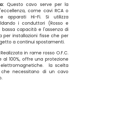
a:
Questo cavo serve per la
d'eccellenza, come cavi RCA o
 apparati Hi-Fi. Si utilizza
ldando i conduttori (Rosso e
La bassa capacità e l'assenza di
 per installazioni fisse che per
ggetto a continui spostamenti.
Realizzata in rame rosso O.F.C.
 al 100%, offre una protezione
e elettromagnetiche. la scelta
li che necessitano di un cavo
o.