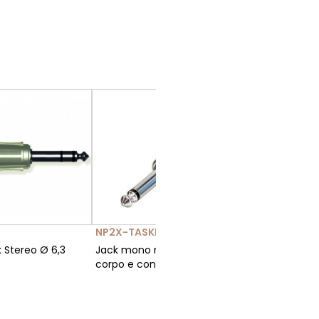
NP2X-TASKER-TN329
 Stereo Ø 6,3
Jack mono maschio 6,3 con
corpo e contatti in nickel