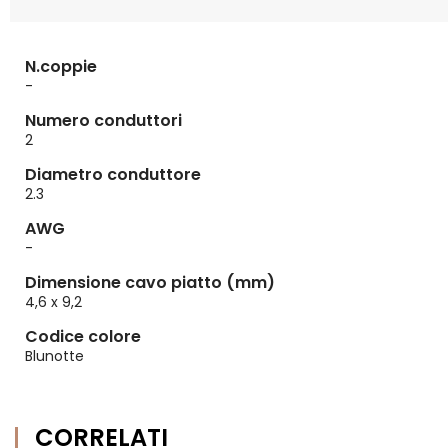
N.coppie
-
Numero conduttori
2
Diametro conduttore
2.3
AWG
-
Dimensione cavo piatto (mm)
4,6 x 9,2
Codice colore
Blunotte
CORRELATI