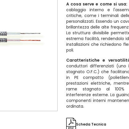
A cosa serve e come si usa:
cablaggio interno e l'assem
critiche, come i terminali dell
personalizzati. Essendo un cav
brillantezza delle alte frequen
La struttura divisibile permet
estrema facilità, rendendolo i
installazioni che richiedono fl
poli.
Caratteristiche e versatilit
conduttori differenziati (un
stagnato O.F.C.) che facilitano
in PE compatto (polietilen
prestazioni elettriche, ment
rame stagnato al 100% 
interferenze esterne. La guain
componenti interni mantenend
ordinata.
Scheda Tecnica