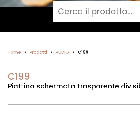
Cerca
Home
>
ELETTRONICA
Prodotti
>
AUDIO
>
C199
C199
Piattina schermata trasparente divisib