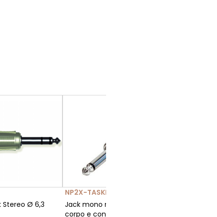
NP2X-TASKER-TN329
 Stereo Ø 6,3
Jack mono maschio 6,3 con
corpo e contatti in nickel