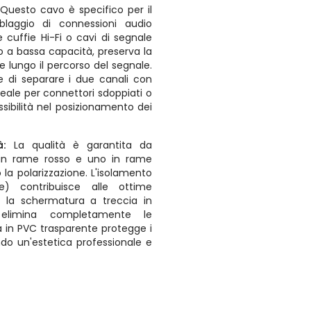
Questo cavo è specifico per il
blaggio di connessioni audio
e cuffie Hi-Fi o cavi di segnale
o a bassa capacità, preserva la
ze lungo il percorso del segnale.
te di separare i due canali con
deale per connettori sdoppiati o
essibilità nel posizionamento dei
à:
La qualità è garantita da
o in rame rosso e uno in rame
 la polarizzazione. L'isolamento
e) contribuisce alle ottime
re la schermatura a treccia in
elimina completamente le
a in PVC trasparente protegge i
o un'estetica professionale e