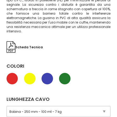
tipo O.F.C., isolati in polietilene (PE) per minimizzare le perdite di
segnale. La sicurezza contro i disturbi è garantita da una
schermatura a treccia in rame stagnato con copertura al 100%,
che fornisce una barriera totale contro le interferenze
elettromagnetiche. La guaina in PVC di alta qualità assicura la
flessibilità necessaria per l'uso mobile con le cuffie, mantenendo
una resistenza meccanica ottimale per un utilizzo professionale
intensivo.
Scheda Tecnica
COLORI
LUNGHEZZA CAVO