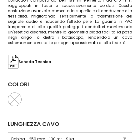
conduttori composti da ben 189 fili elementari da 0,10 mm,
raggruppati in fasci e successivamente cordati. Questa
costruzione avanzata aumenta la superficie di conduzione e la
flessibilità, migliorando sensibilmente la trasmissione del
segnale audio e riducendo l'effetto pelle. La guaina in PVC
trasparente di alta qualità protegge i conduttori mantenendo
un'estetica discreta, mentre la geometria piatta facilita la posa
negli angoli o dietro i battiscopa, rendendolo un cavo
estremamente versatile per ogni appassionato di alta fedeltà.
Scheda Tecnica
COLORI
LUNGHEZZA CAVO