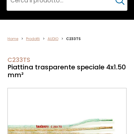
Cerca
ELETTRONICA
Home
>
Prodotti
>
AUDIO
>
C233TS
C233TS
Piattina trasparente speciale 4x1.50
mm²