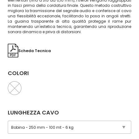
elementari (fino a 315 da 0,10 mm), i trefoli vengono raggruppati
in fasci prima della cordatura finale. Questo metodo costruttivo
migliora la trasmissione del segnale audio e conferisce al cavo
una flessibilità eccezionale, facilitando la posa in angoli stretti.
La guaina trasparente di alta qualità protegge il rame pur
mantenendo un'estetica tecnica, garantendo una riproduzione
sonora dinamica e priva di distorsioni.
Scheda Tecnica
COLORI
LUNGHEZZA CAVO