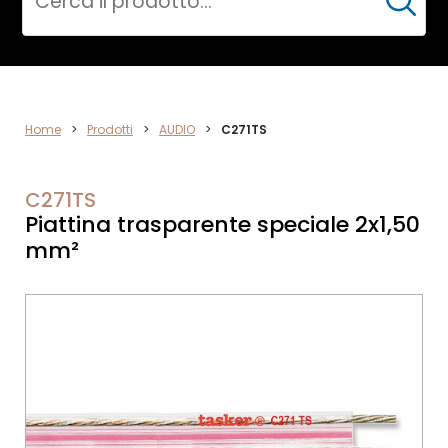
Cerca
ELETTRONICA
Home
>
Prodotti
>
AUDIO
>
C271TS
C271TS
Piattina trasparente speciale 2x1,50
mm²