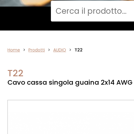
Cerca
Home
>
ELETTRONICA
Prodotti
>
AUDIO
>
T22
T22
Cavo cassa singola guaina 2x14 AWG