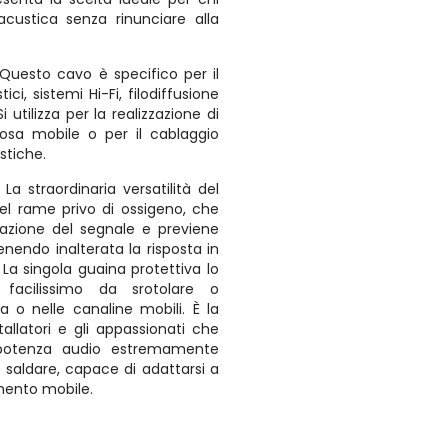
acustica senza rinunciare alla
Questo cavo è specifico per il
ci, sistemi Hi-Fi, filodiffusione
 utilizza per la realizzazione di
osa mobile o per il cablaggio
ustiche.
:
La straordinaria versatilità del
del rame privo di ossigeno, che
uazione del segnale e previene
nendo inalterata la risposta in
 La singola guaina protettiva lo
facilissimo da srotolare o
a o nelle canaline mobili. È la
stallatori e gli appassionati che
 potenza audio estremamente
e saldare, capace di adattarsi a
mento mobile.