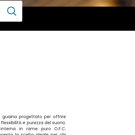
 guaina progettato per offrire
lessibilità e purezza del suono.
 interna in rame puro O.F.C.
senta la scelta ideale per chi