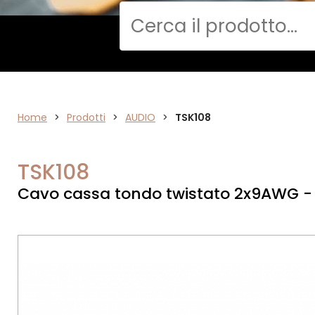
Cerca
Home
>
ELETTRONICA
Prodotti
>
AUDIO
>
TSK108
TSK108
Cavo cassa tondo twistato 2x9AWG -