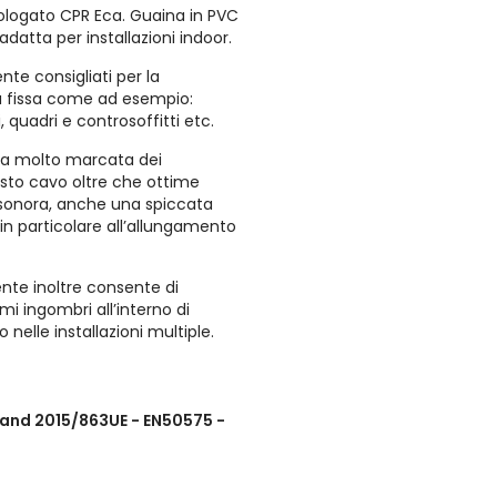
ologato CPR Eca. Guaina in PVC
adatta per installazioni indoor.
te consigliati per la
sa fissa come ad esempio:
i, quadri e controsoffitti etc.
ura molto marcata dei
sto cavo oltre che ottime
e sonora, anche una spiccata
d in particolare all’allungamento
nte inoltre consente di
mi ingombri all’interno di
 nelle installazioni multiple.
 and 2015/863UE - EN50575 -