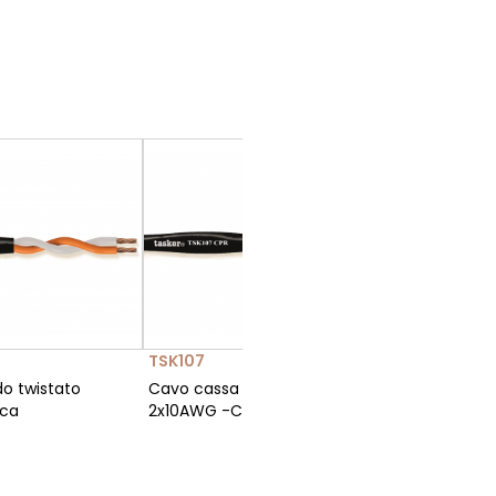
TSK107
TSK408
o twistato
Cavo cassa tondo twistato
Cavo ca
Eca
2x10AWG -CPR Eca