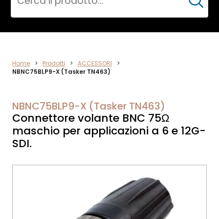
Cerca
VIDEO
Home
>
Prodotti
>
ACCESSORI
>
NBNC75BLP9-X (Tasker TN463)
NBNC75BLP9-X (Tasker TN463)
Connettore volante BNC 75Ω
maschio per applicazioni a 6 e 12G-
SDI.