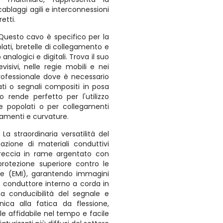
cablaggi agili e interconnessioni
retti.
Questo cavo è specifico per la
lati, bretelle di collegamento e
nalogici e digitali. Trova il suo
visivi, nelle regie mobili e nei
professionale dove è necessario
ati o segnali compositi in posa
lo rende perfetto per l'utilizzo
te popolati o per collegamenti
tamenti e curvature.
:
La straordinaria versatilità del
azione di materiali conduttivi
treccia in rame argentato con
rotezione superiore contro le
he (EMI), garantendo immagini
. Il conduttore interno a corda in
a conducibilità del segnale e
ica alla fatica da flessione,
e affidabile nel tempo e facile