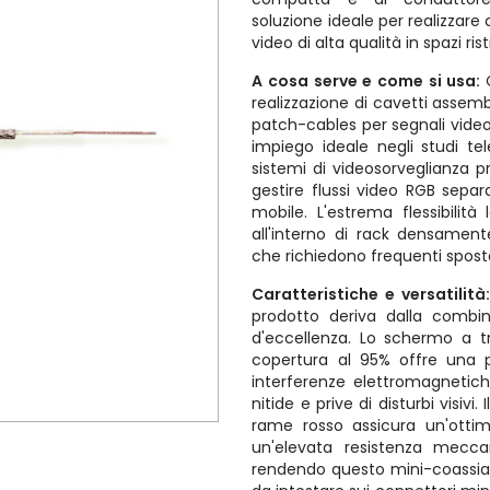
soluzione ideale per realizzare 
video di alta qualità in spazi rist
A cosa serve e come si usa:
realizzazione di cavetti assemb
patch-cables per segnali video a
impiego ideale negli studi tele
sistemi di videosorveglianza 
gestire flussi video RGB separ
mobile. L'estrema flessibilità 
all'interno di rack densamen
che richiedono frequenti spos
Caratteristiche e versatilità
prodotto deriva dalla combin
d'eccellenza. Lo schermo a 
copertura al 95% offre una p
interferenze elettromagnetic
nitide e prive di disturbi visivi
rame rosso assicura un'ottim
un'elevata resistenza meccan
rendendo questo mini-coassial