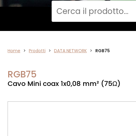
Cerca
Home
VIDEO
>
Prodotti
>
DATA NETWORK
>
RGB75
RGB75
Cavo Mini coax 1x0,08 mm² (75Ω)