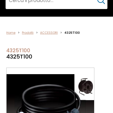
Cerca
ACCESSORI
Home
>
Prodotti
>
ACCESSORI
>
4325T100
4325T100
4325T100