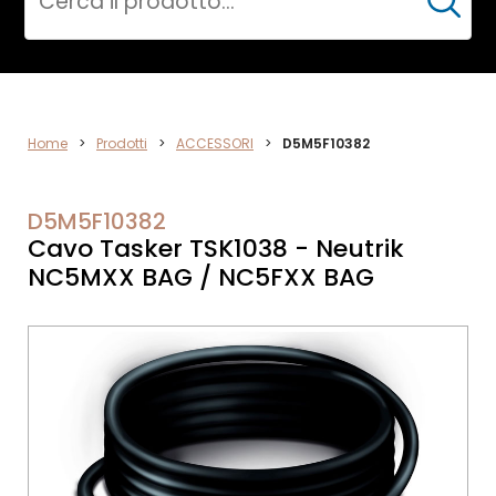
Cerca
ACCESSORI
Home
>
Prodotti
>
ACCESSORI
>
D5M5F10382
D5M5F10382
Cavo Tasker TSK1038 - Neutrik
NC5MXX BAG / NC5FXX BAG