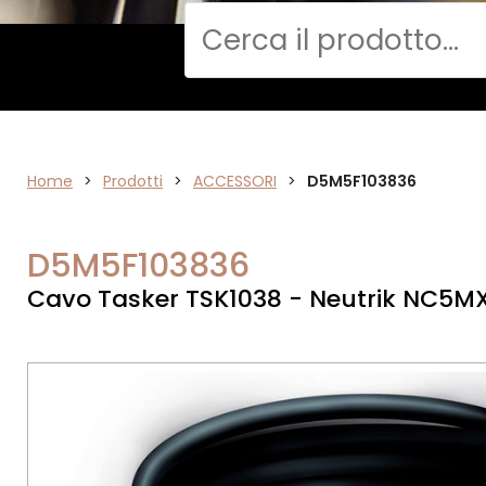
Cerca
Home
ACCESSORI
>
Prodotti
>
ACCESSORI
>
D5M5F103836
D5M5F103836
Cavo Tasker TSK1038 - Neutrik NC5M