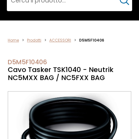
Cerca
ACCESSORI
Home
>
Prodotti
>
ACCESSORI
>
D5M5F10406
D5M5F10406
Cavo Tasker TSK1040 - Neutrik
NC5MXX BAG / NC5FXX BAG