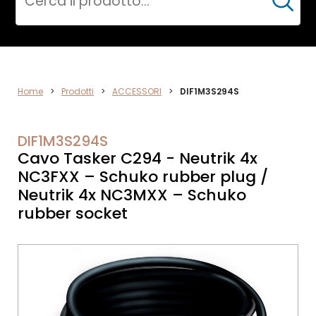
Cerca
ACCESSORI
Home
>
Prodotti
>
ACCESSORI
>
DIF1M3S294S
DIF1M3S294S
Cavo Tasker C294 - Neutrik 4x
NC3FXX – Schuko rubber plug /
Neutrik 4x NC3MXX – Schuko
rubber socket