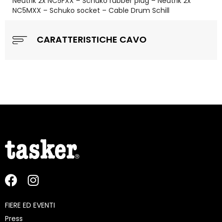
Neutrik 2x NC5FXX – Schuko rubber plug – Neutrik 2x
NC5MXX – Schuko socket – Cable Drum Schill
CARATTERISTICHE CAVO
FIERE ED EVENTI
Press