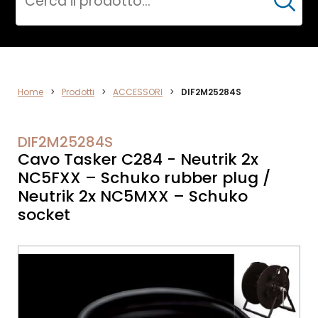
Cerca
ACCESSORI
Home
>
Prodotti
>
ACCESSORI
>
DIF2M25284S
DIF2M25284S
Cavo Tasker C284 - Neutrik 2x
NC5FXX – Schuko rubber plug /
Neutrik 2x NC5MXX – Schuko
socket