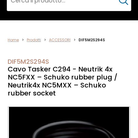
Cerca
ACCESSORI
Home
>
Prodotti
>
ACCESSORI
>
DIF5M2S294S
DIF5M2S294S
Cavo Tasker C294 - Neutrik 4x
NC5FXX – Schuko rubber plug /
Neutrik4x NC5MXX – Schuko
rubber socket