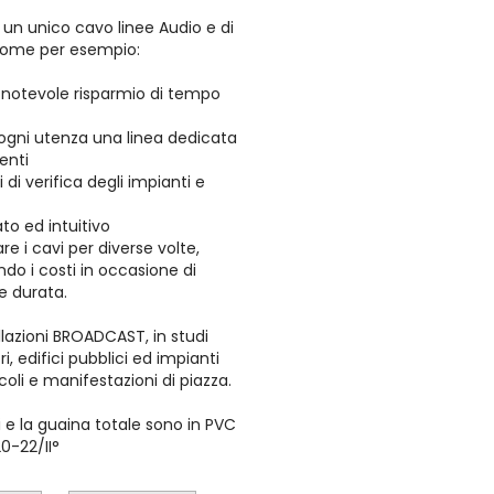
n un unico cavo linee Audio e di
 come per esempio:
 notevole risparmio di tempo
d ogni utenza una linea dedicata
enti
i di verifica degli impianti e
to ed intuitivo
zare i cavi per diverse volte,
ndo i costi in occasione di
e durata.
lazioni BROADCAST, in studi
tri, edifici pubblici ed impianti
coli e manifestazioni di piazza.
i e la guaina totale sono in PVC
0-22/II°