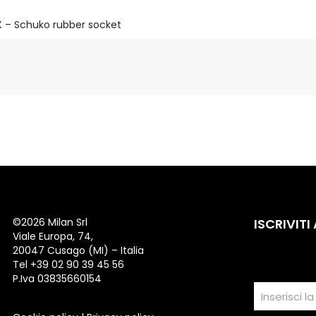
X – Schuko rubber socket
©
2026 Milan Srl
ISCRIVITI
Viale Europa, 74,
20047 Cusago (MI) – Italia
Tel +39 02 90 39 45 56
P.Iva 03835660154