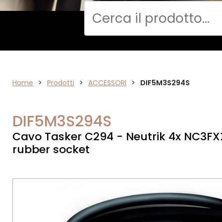
Cerca
Home
ACCESSORI
>
Prodotti
>
ACCESSORI
>
DIF5M3S294S
DIF5M3S294S
Cavo Tasker C294 - Neutrik 4x NC3FX
rubber socket