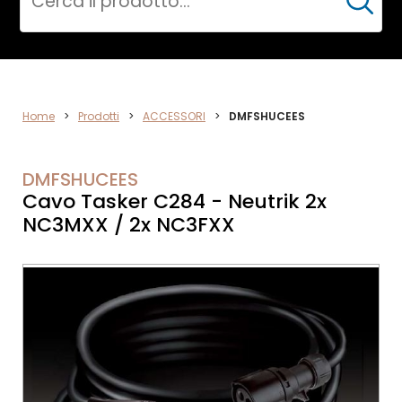
Cerca
ACCESSORI
Home
>
Prodotti
>
ACCESSORI
>
DMFSHUCEES
DMFSHUCEES
Cavo Tasker C284 - Neutrik 2x
NC3MXX / 2x NC3FXX