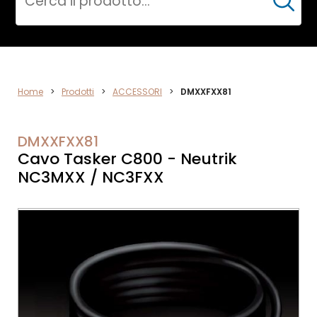
Cerca
ACCESSORI
Home
>
Prodotti
>
ACCESSORI
>
DMXXFXX81
DMXXFXX81
Cavo Tasker C800 - Neutrik
NC3MXX / NC3FXX