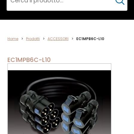
Cerca
ACCESSORI
Home
>
Prodotti
>
ACCESSORI
>
EC1MPB6C-L10
EC1MPB6C-L10