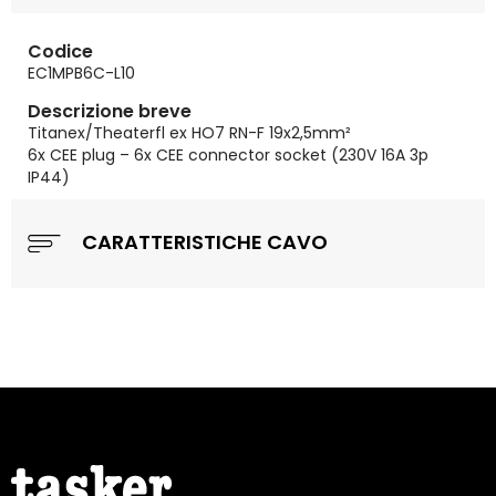
Codice
EC1MPB6C-L10
Descrizione breve
Titanex/Theaterfl ex HO7 RN-F 19x2,5mm²
6x CEE plug – 6x CEE connector socket (230V 16A 3p
IP44)
CARATTERISTICHE CAVO