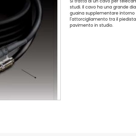
Si tratta di un cavo per teleca
studi. Il cavo ha una grande d
guaina supplementare intorno 
l'attorcigliamento tra il piedist
pavimento in studio.