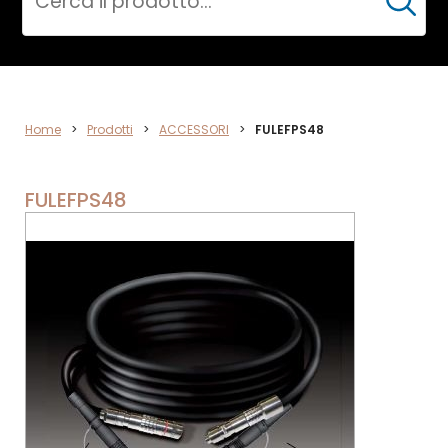
Cerca
ACCESSORI
Home
>
Prodotti
>
ACCESSORI
>
FULEFPS48
FULEFPS48