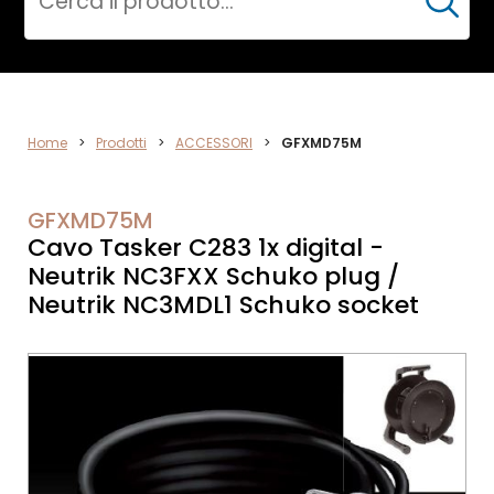
Cerca
ACCESSORI
Home
>
Prodotti
>
ACCESSORI
>
GFXMD75M
GFXMD75M
Cavo Tasker C283 1x digital -
Neutrik NC3FXX Schuko plug /
Neutrik NC3MDL1 Schuko socket