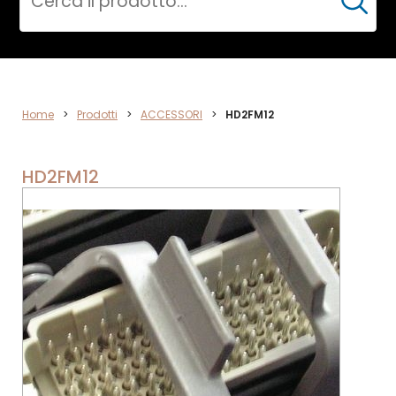
Cerca
ACCESSORI
Home
>
Prodotti
>
ACCESSORI
>
HD2FM12
HD2FM12