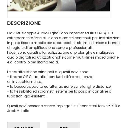
DESCRIZIONE
Cavi Multicoppie Audio Digitali con impedenza 110 Ω AES/EBU
estremamente flessibili e con diametri contenuti per installazioni
in posa fissa o mobile per apparecchi e strumenti mixer o banchi
di regia e di amplificazione sonora professionali.
I cavi sono adatti alla realizzazione di prolunghe e multiprese
audio digitali ed utilizzati anche come multi-linee microfoniche
e di controllo per ritorno regia.
Le caratteristiche principali di questi cavi sono:
- il rame O.F.C. ad alta conducibilità e resistenza
all’invecchiamento.
- la bassa capacità ed attenuazione sulle lunghe distanze.
- la flessibilità ed i diametri esterni per la posa in canaline o
tubazioni già esistenti.
Questi cavi possono essere impiegati sui connettori tasker® XLR e
Jack Metallo.