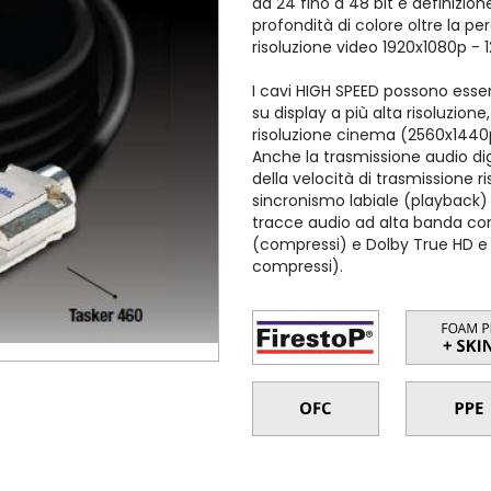
da 24 fino a 48 bit e definizio
profondità di colore oltre la p
risoluzione video 1920x1080p - 
I cavi HIGH SPEED possono es
su display a più alta risoluz
risoluzione cinema (2560x1440
Anche la trasmissione audio di
della velocità di trasmissione r
sincronismo labiale (playback
tracce audio ad alta banda com
(compressi) e Dolby True HD 
compressi).