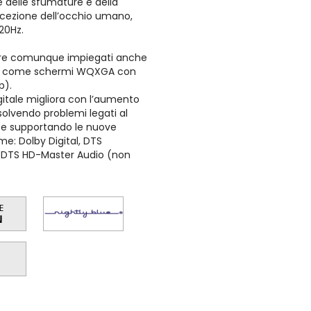
ne delle sfumature e della
ercezione dell’occhio umano,
120Hz.
sere comunque impiegati anche
ione, come schermi WQXGA con
p).
gitale migliora con l’aumento
isolvendo problemi legati al
) e supportando le nuove
e: Dolby Digital, DTS
e DTS HD-Master Audio (non