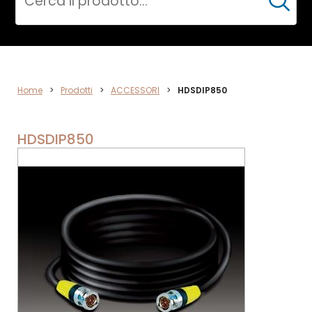
Cerca
ACCESSORI
Home
>
Prodotti
>
ACCESSORI
>
HDSDIP850
HDSDIP850