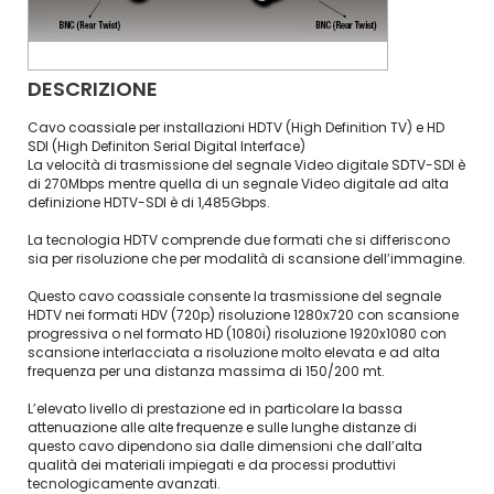
DESCRIZIONE
Cavo coassiale per installazioni HDTV (High Definition TV) e HD
SDI (High Definiton Serial Digital Interface)
La velocità di trasmissione del segnale Video digitale SDTV-SDI è
di 270Mbps mentre quella di un segnale Video digitale ad alta
definizione HDTV-SDI è di 1,485Gbps.
La tecnologia HDTV comprende due formati che si differiscono
sia per risoluzione che per modalità di scansione dell’immagine.
Questo cavo coassiale consente la trasmissione del segnale
HDTV nei formati HDV (720p) risoluzione 1280x720 con scansione
progressiva o nel formato HD (1080i) risoluzione 1920x1080 con
scansione interlacciata a risoluzione molto elevata e ad alta
frequenza per una distanza massima di 150/200 mt.
L’elevato livello di prestazione ed in particolare la bassa
attenuazione alle alte frequenze e sulle lunghe distanze di
questo cavo dipendono sia dalle dimensioni che dall’alta
qualità dei materiali impiegati e da processi produttivi
tecnologicamente avanzati.