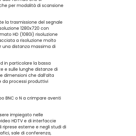
e che per modalità di scansione
e la trasmissione del segnale
isoluzione 1280x720 con
rmato HD (1080i) risoluzione
acciata a risoluzione molto
er una distanza massima di
ed in particolare la bassa
e e sulle lunghe distanze di
e dimensioni che dall’alta
e da processi produttivi
ipo BNC o N a crimpare aventi
sere impiegato nelle
 video HDTV e di interfaccie
i riprese esterne e negli studi di
fici, sale di conferenza,