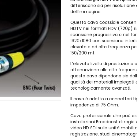
differiscono sia per risoluzion
dell’immagine.
Questo cavo coassiale consent
HDTV nei formati HDV (720p) r
scansione progressiva o nel fo
1920x1080 con scansione interl
elevata e ad alta frequenza p
150/200 mt.
L’elevato livello di prestazione 
attenuazione alle alte frequenz
questo cavo dipendono sia dall
qualità dei materiali impiegati 
tecnologicamente avanzati.
Il cavo è adatto a connettori t
impedenza di 75 Ohm.
Cavo professionale che può es
installazioni Broadcast di regie
video HD SDI sulle unità mobili d
registrazione, studi cinematogra