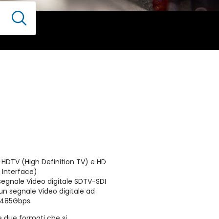
i HDTV (High Definition TV) e HD
l Interface)
 segnale Video digitale SDTV-SDI
un segnale Video digitale ad
1,485Gbps.
 due formati che si