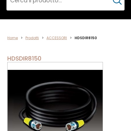
Cerca
ACCESSORI
Home
>
Prodotti
>
ACCESSORI
>
HDSDIR8150
HDSDIR8150