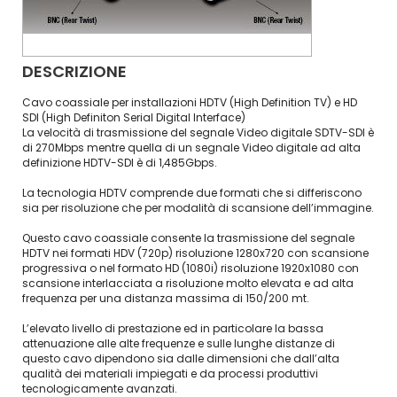
DESCRIZIONE
Cavo coassiale per installazioni HDTV (High Definition TV) e HD
SDI (High Definiton Serial Digital Interface)
La velocità di trasmissione del segnale Video digitale SDTV-SDI è
di 270Mbps mentre quella di un segnale Video digitale ad alta
definizione HDTV-SDI è di 1,485Gbps.
La tecnologia HDTV comprende due formati che si differiscono
sia per risoluzione che per modalità di scansione dell’immagine.
Questo cavo coassiale consente la trasmissione del segnale
HDTV nei formati HDV (720p) risoluzione 1280x720 con scansione
progressiva o nel formato HD (1080i) risoluzione 1920x1080 con
scansione interlacciata a risoluzione molto elevata e ad alta
frequenza per una distanza massima di 150/200 mt.
L’elevato livello di prestazione ed in particolare la bassa
attenuazione alle alte frequenze e sulle lunghe distanze di
questo cavo dipendono sia dalle dimensioni che dall’alta
qualità dei materiali impiegati e da processi produttivi
tecnologicamente avanzati.