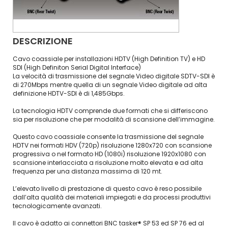
DESCRIZIONE
Cavo coassiale per installazioni HDTV (High Definition TV) e HD
SDI (High Definiton Serial Digital Interface)
La velocità di trasmissione del segnale Video digitale SDTV-SDI è
di 270Mbps mentre quella di un segnale Video digitale ad alta
definizione HDTV-SDI è di 1,485Gbps.
La tecnologia HDTV comprende due formati che si differiscono
sia per risoluzione che per modalità di scansione dell’immagine.
Questo cavo coassiale consente la trasmissione del segnale
HDTV nei formati HDV (720p) risoluzione 1280x720 con scansione
progressiva o nel formato HD (1080i) risoluzione 1920x1080 con
scansione interlacciata a risoluzione molto elevata e ad alta
frequenza per una distanza massima di 120 mt.
L’elevato livello di prestazione di questo cavo è reso possibile
dall’alta qualità dei materiali impiegati e da processi produttivi
tecnologicamente avanzati.
Il cavo è adatto ai connettori BNC tasker® SP 53 ed SP 76 ed al