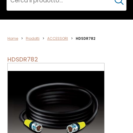
Cerca
ACCESSORI
Home
>
Prodotti
>
ACCESSORI
>
HDSDR782
HDSDR782