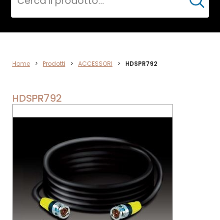
Cerca
ACCESSORI
Home
>
Prodotti
>
ACCESSORI
>
HDSPR792
HDSPR792