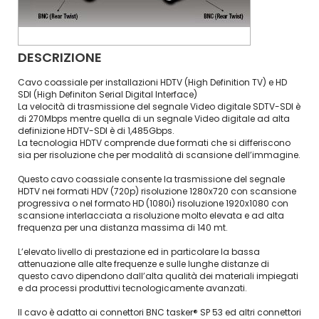
DESCRIZIONE
Cavo coassiale per installazioni HDTV (High Definition TV) e HD
SDI (High Definiton Serial Digital Interface)
La velocità di trasmissione del segnale Video digitale SDTV-SDI è
di 270Mbps mentre quella di un segnale Video digitale ad alta
definizione HDTV-SDI è di 1,485Gbps.
La tecnologia HDTV comprende due formati che si differiscono
sia per risoluzione che per modalità di scansione dell’immagine.
Questo cavo coassiale consente la trasmissione del segnale
HDTV nei formati HDV (720p) risoluzione 1280x720 con scansione
progressiva o nel formato HD (1080i) risoluzione 1920x1080 con
scansione interlacciata a risoluzione molto elevata e ad alta
frequenza per una distanza massima di 140 mt.
L’elevato livello di prestazione ed in particolare la bassa
attenuazione alle alte frequenze e sulle lunghe distanze di
questo cavo dipendono dall’alta qualità dei materiali impiegati
e da processi produttivi tecnologicamente avanzati.
Il cavo è adatto ai connettori BNC tasker® SP 53 ed altri connettori