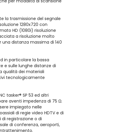
e che per modalità di scansione
e la trasmissione del segnale
isoluzione 1280x720 con
rmato HD (1080i) risoluzione
acciata a risoluzione molto
r una distanza massima di 140
ed in particolare la bassa
e e sulle lunghe distanze di
 qualità dei materiali
tivi tecnologicamente
NC tasker® SP 53 ed altri
pare aventi impedenza di 75 Ω.
sere impiegato nelle
oassiali di regie video HDTV e di
 di registrazione o di
ale di conferenza, aeroporti,
i intrattenimento.