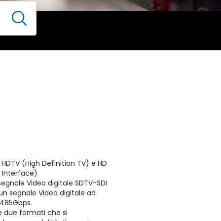
i HDTV (High Definition TV) e HD
l Interface)
 segnale Video digitale SDTV-SDI
un segnale Video digitale ad
1,485Gbps.
 due formati che si