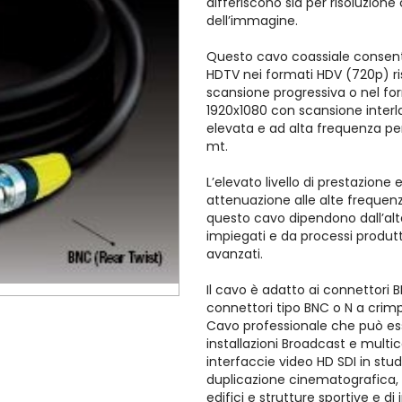
differiscono sia per risoluzion
dell’immagine.
Questo cavo coassiale consent
HDTV nei formati HDV (720p) r
scansione progressiva o nel fo
1920x1080 con scansione interl
elevata e ad alta frequenza pe
mt.
L’elevato livello di prestazione 
attenuazione alle alte frequenz
questo cavo dipendono dall’alta
impiegati e da processi produt
avanzati.
Il cavo è adatto ai connettori B
connettori tipo BNC o N a crim
Cavo professionale che può es
installazioni Broadcast e multic
interfaccie video HD SDI in studi
duplicazione cinematografica, s
edifici e strutture sportive e d