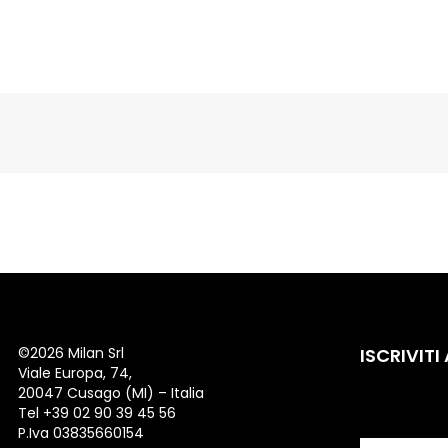
©
2026 Milan Srl
ISCRIVITI
Viale Europa, 74,
20047 Cusago (MI) – Italia
Tel +39 02 90 39 45 56
P.Iva 03835660154