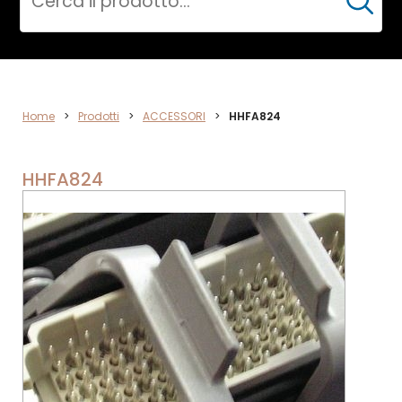
Cerca
ACCESSORI
Home
>
Prodotti
>
ACCESSORI
>
HHFA824
HHFA824