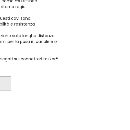
he come multi-linee
ritorno regia.
questi cavi sono:
bilità e resistenza
zione sulle lunghe distanze.
terni per la posa in canaline o
iegati sui connettori tasker®