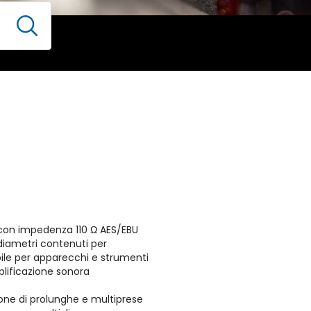
i con impedenza 110 Ω AES/EBU
diametri contenuti per
obile per apparecchi e strumenti
plificazione sonora
zione di prolunghe e multiprese