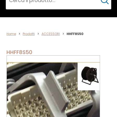
Cerca
ACCESSORI
Home
>
Prodotti
>
ACCESSORI
>
HHFF8S50
HHFF8S50