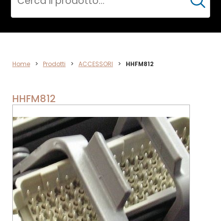
Cerca
ACCESSORI
Home
>
Prodotti
>
ACCESSORI
>
HHFM812
HHFM812