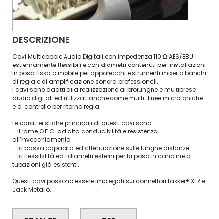
DESCRIZIONE
Cavi Multicoppie Audio Digitali con impedenza 110 Ω AES/EBU
estremamente flessibili e con diametri contenuti per installazioni
in posa fissa o mobile per apparecchi e strumenti mixer o banchi
di regia e di amplificazione sonora professionali.
I cavi sono adatti alla realizzazione di prolunghe e multiprese
audio digitali ed utilizzati anche come multi-linee microfoniche
e di controllo per ritorno regia.
Le caratteristiche principali di questi cavi sono:
- il rame O.F.C. ad alta conducibilità e resistenza
all’invecchiamento.
- la bassa capacità ed attenuazione sulle lunghe distanze.
- la flessibilità ed i diametri esterni per la posa in canaline o
tubazioni già esistenti.
Questi cavi possono essere impiegati sui connettori tasker® XLR e
Jack Metallo.