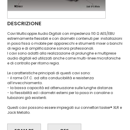
DESCRIZIONE
Cavi Multicoppie Audio Digitali con impedenza 110 Ω AES/EBU
estremamente flessibili e con diametri contenuti per installazioni
in posa fissa o mobile per apparecchi e strumenti mixer o banchi
di regia e di amplificazione sonora professionali.
I cavi sono adatti alla realizzazione di prolunghe e multiprese
audio digitali ed utilizzati anche come multi-linee microfoniche
e di controllo per ritorno regia.
Le caratteristiche principali di questi cavi sono:
- il rame O.F.C. ad alta conducibilità e resistenza
all’invecchiamento.
- la bassa capacità ed attenuazione sulle lunghe distanze.
- la flessibilità ed i diametri esterni per la posa in canaline o
tubazioni già esistenti.
Questi cavi possono essere impiegati sui connettori tasker® XLR e
Jack Metallo.