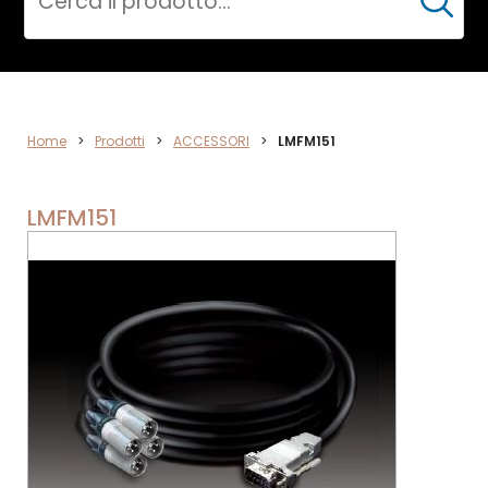
Cerca
ACCESSORI
Home
>
Prodotti
>
ACCESSORI
>
LMFM151
LMFM151