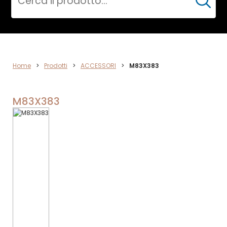
Cerca
ACCESSORI
Home
>
Prodotti
>
ACCESSORI
>
M83X383
M83X383