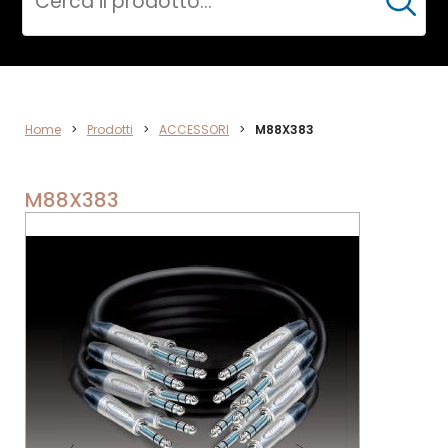
Cerca
ACCESSORI
Home
>
Prodotti
>
ACCESSORI
>
M88X383
M88X383