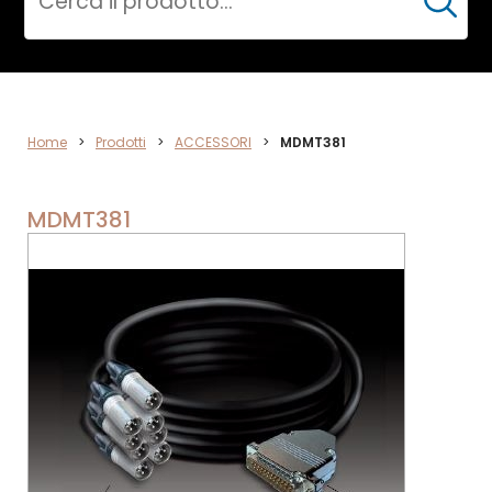
Cerca
ACCESSORI
Home
>
Prodotti
>
ACCESSORI
>
MDMT381
MDMT381