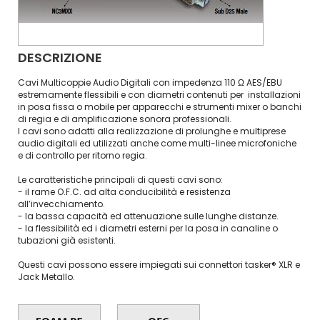
DESCRIZIONE
Cavi Multicoppie Audio Digitali con impedenza 110 Ω AES/EBU
estremamente flessibili e con diametri contenuti per installazioni
in posa fissa o mobile per apparecchi e strumenti mixer o banchi
di regia e di amplificazione sonora professionali.
I cavi sono adatti alla realizzazione di prolunghe e multiprese
audio digitali ed utilizzati anche come multi-linee microfoniche
e di controllo per ritorno regia.
Le caratteristiche principali di questi cavi sono:
- il rame O.F.C. ad alta conducibilità e resistenza
all’invecchiamento.
- la bassa capacità ed attenuazione sulle lunghe distanze.
- la flessibilità ed i diametri esterni per la posa in canaline o
tubazioni già esistenti.
Questi cavi possono essere impiegati sui connettori tasker® XLR e
Jack Metallo.