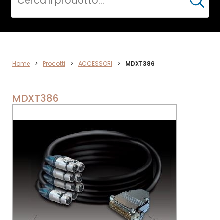
Cerca
ACCESSORI
Home
>
Prodotti
>
ACCESSORI
>
MDXT386
MDXT386