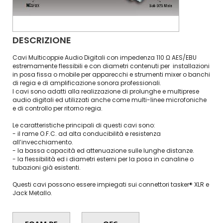
DESCRIZIONE
Cavi Multicoppie Audio Digitali con impedenza 110 Ω AES/EBU
estremamente flessibili e con diametri contenuti per installazioni
in posa fissa o mobile per apparecchi e strumenti mixer o banchi
di regia e di amplificazione sonora professionali.
I cavi sono adatti alla realizzazione di prolunghe e multiprese
audio digitali ed utilizzati anche come multi-linee microfoniche
e di controllo per ritorno regia.
Le caratteristiche principali di questi cavi sono:
- il rame O.F.C. ad alta conducibilità e resistenza
all’invecchiamento.
- la bassa capacità ed attenuazione sulle lunghe distanze.
- la flessibilità ed i diametri esterni per la posa in canaline o
tubazioni già esistenti.
Questi cavi possono essere impiegati sui connettori tasker® XLR e
Jack Metallo.