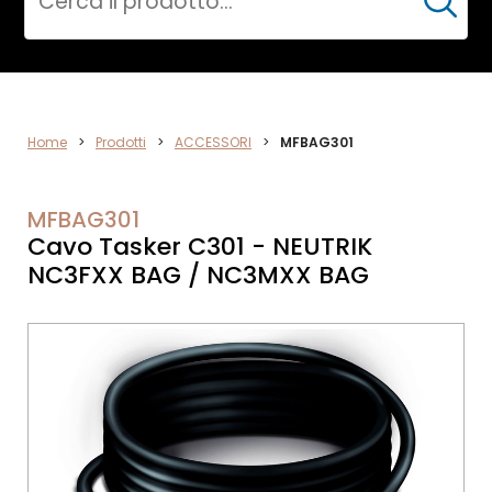
Cerca
ACCESSORI
Home
>
Prodotti
>
ACCESSORI
>
MFBAG301
MFBAG301
Cavo Tasker C301 - NEUTRIK
NC3FXX BAG / NC3MXX BAG