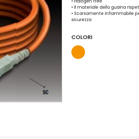
• Halogen free
• Il materiale della guaina risp
• Scarsamente infiammabile pe
sicurezza
COLORI