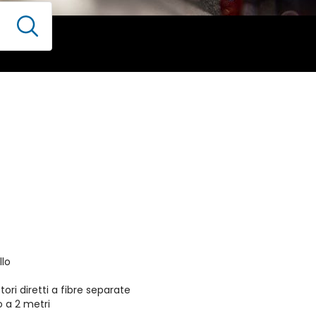
llo
ri diretti a fibre separate
o a 2 metri