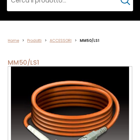
Cerca
ACCESSORI
Home
>
Prodotti
>
ACCESSORI
>
MM50/LS1
MM50/LS1