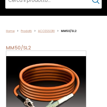
Cerca
ACCESSORI
Home
>
Prodotti
>
ACCESSORI
>
MM50/SL2
MM50/SL2