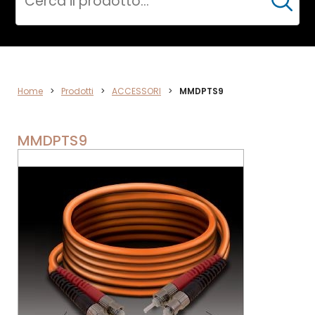
Cerca
ACCESSORI
Home
>
Prodotti
>
ACCESSORI
>
MMDPTS9
MMDPTS9